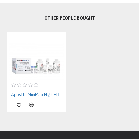
OTHER PEOPLE BOUGHT
Apostle MiniMax High Efficiency Cell-Free DNA Isolation Kit (1mL x 50 preps, Standard Edition)