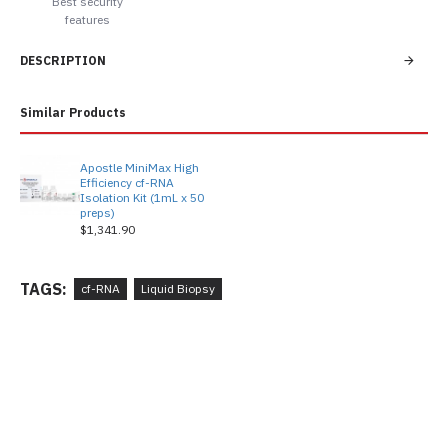
Best security
features
DESCRIPTION
Similar Products
Apostle MiniMax High
Efficiency cf-RNA
Isolation Kit (1mL x 50
preps)
$1,341.90
TAGS:
cf-RNA
Liquid Biopsy