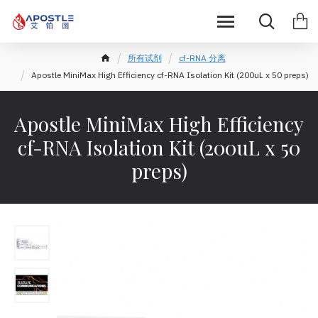
所有试剂
cf-RNA 分离
Apostle MiniMax High Efficiency cf-RNA Isolation Kit (200uL x 50 preps)
Apostle MiniMax High Efficiency
cf-RNA Isolation Kit (200uL x 50
preps)