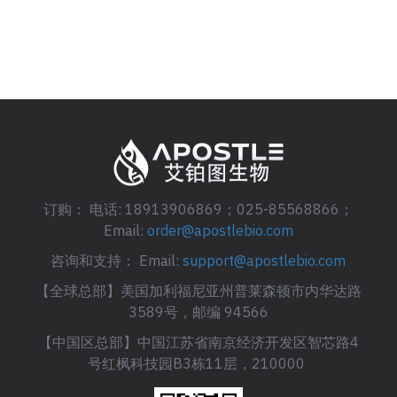
订购： 电话: 18913906869；025-85568866；
Email:
order@apostlebio.com
咨询和支持： Email:
support@apostlebio.com
【全球总部】美国加利福尼亚州普莱森顿市内华达路
3589号，邮编 94566
【中国区总部】中国江苏省南京经济开发区智芯路4
号红枫科技园B3栋11层，210000