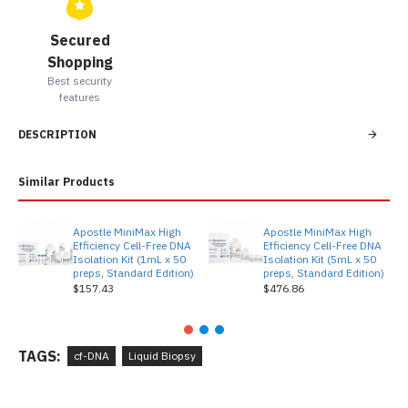
Secured
Shopping
Best security
features
DESCRIPTION
Similar Products
Apostle MiniMax High
Apostle MiniMax High
Efficiency Cell-Free DNA
Efficiency Cell-Free DNA
Isolation Kit (1mL x 50
Isolation Kit (5mL x 50
preps, Standard Edition)
preps, Standard Edition)
$157.43
$476.86
TAGS:
cf-DNA
Liquid Biopsy