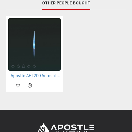
OTHER PEOPLE BOUGHT
Apostle AFT200 Aerosol Filtered Pipette Tip, Extended