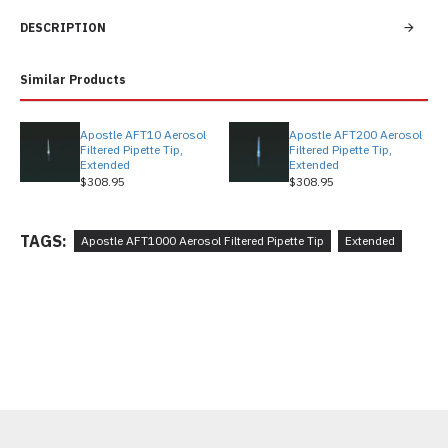
DESCRIPTION
Similar Products
Apostle AFT10 Aerosol
Apostle AFT200 Aerosol
Filtered Pipette Tip,
Filtered Pipette Tip,
Extended
Extended
$308.95
$308.95
TAGS:
Apostle AFT1000 Aerosol Filtered Pipette Tip
Extended