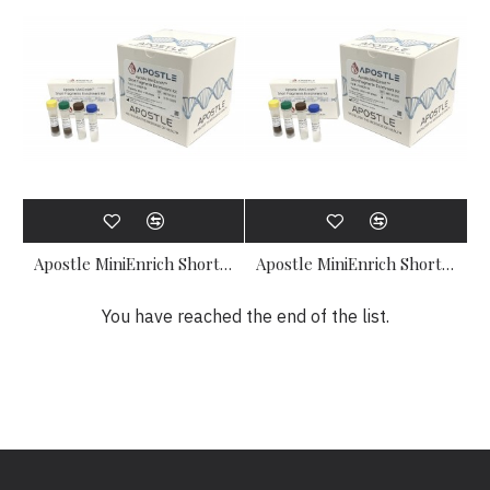
Apostle MiniEnrich Short Fragments Enrichment Kit (20uL x 20 preps)
Apostle MiniEnrich Short Fragments Enrichment Kit (20uL x 50 preps)
You have reached the end of the list.