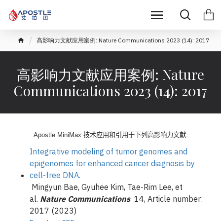
高影响力文献应用案例: Nature Communications 2023 (14): 2017
高影响力文献应用案例: Nature
Communications 2023 (14): 2017
Apostle MiniMax
技术应用和引用于下列高影响力文献
:
Integrative modeling of tumor genomes and
epigenomes for enhanced cancer diagnosis by
cell-free DNA.
Mingyun Bae, Gyuhee Kim, Tae-Rim Lee, et
al.
Nature Communications
14, Article number:
2017 (2023)