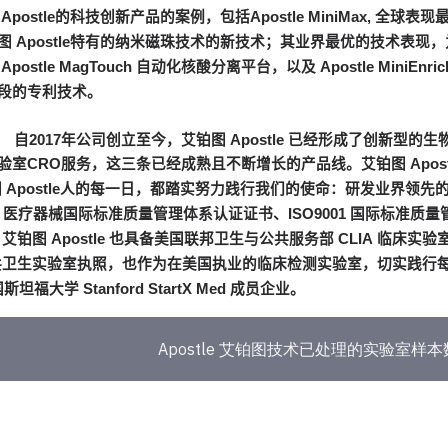
Apostle
的科技创新产品的案例，包括
Apostle MiniMax,
全球表现
图
Apostle
特有的纳米磁珠技术的新技术；其业界最优的技术表现，
Apostle MagTouch
自动化核酸分离平台，以及
Apostle MiniEnric
段的专利技术。
自
2017
年公司创立至今，艾铂图
Apostle
已经形成了创新型的生
验室
CRO
服务，这三条已经成熟且不断增长的产品线。艾铂图
Apos
图
Apostle
人的每一日，都踏实努力践行我们的使命：研发业界领先
5
医疗器械国际标准质量管理体系认证证书、
ISO9001
国际标准质量
，艾铂图
Apostle
也具备美国联邦卫生与公共服务部
CLIA
临床实验
共卫生实验室执照，也作为在美国执业的临床检测实验室，切实践行
国斯坦福大学
Stanford StartX Med
成员企业。
Apostle 艾铂图技术已处理的实验室样本