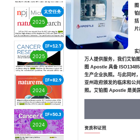
图
太空任务
铂
括
2025
片
IF=12.7
实
2025
万人提供服务，我们艾铂
图
Apostle
具备
ISO1348
生产企业执照。与此同时
IF=82.9
亚州政府颁发的临床和公
2024
照。
艾铂图
Apostle
是美
IF=50.3
2024
资质和证照