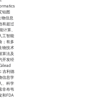
formatics
艾铂图
 的生物信息
他有超过
性能计算、
人工智能
验；有多
生物技术
据算法及
的开发经
ilead
Inc 吉利德
物信息学
人、科学
索非布韦
和FDA