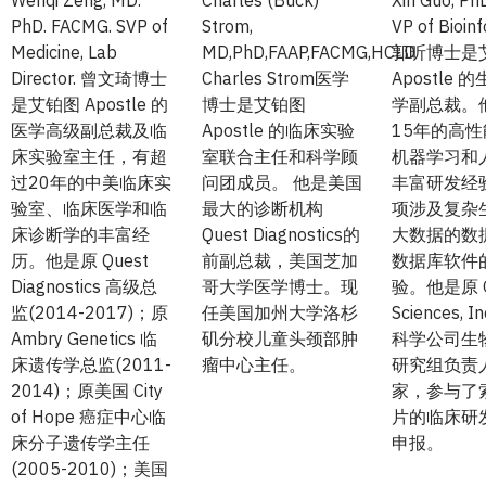
PhD. FACMG. SVP of
Strom,
VP of Bioin
Medicine, Lab
MD,PhD,FAAP,FACMG,HCLD
郭昕博士是
Director. 曾文琦博士
Charles Strom医学
Apostle
是艾铂图 Apostle 的
博士是艾铂图
学副总裁。
医学高级副总裁及临
Apostle 的临床实验
15年的高
床实验室主任，有超
室联合主任和科学顾
机器学习和
过20年的中美临床实
问团成员。 他是美国
丰富研发经
验室、临床医学和临
最大的诊断机构
项涉及复杂
床诊断学的丰富经
Quest Diagnostics的
大数据的数
历。他是原 Quest
前副总裁，美国芝加
数据库软件
Diagnostics 高级总
哥大学医学博士。现
验。他是原 G
监(2014-2017)；原
任美国加州大学洛杉
Sciences, 
Ambry Genetics 临
矶分校儿童头颈部肿
科学公司生
床遗传学总监(2011-
瘤中心主任。
研究组负责
2014)；原美国 City
家，参与了
of Hope 癌症中心临
片的临床研发
床分子遗传学主任
申报。
(2005-2010)；美国