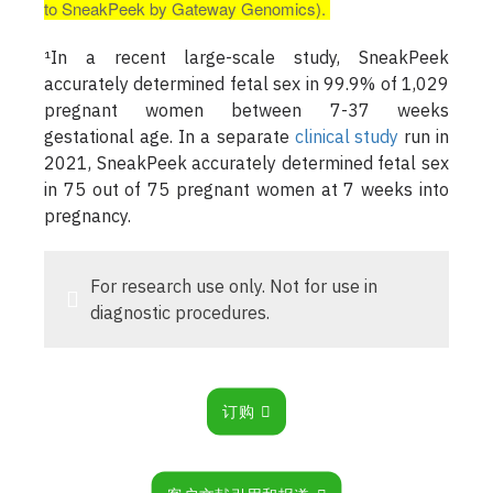
to
SneakPeek by Gateway Genomics
).
¹In a recent large-scale study, SneakPeek
accurately determined fetal sex in 99.9% of 1,029
pregnant women between 7-37 weeks
gestational age. In a separate
clinical study
run in
2021, SneakPeek accurately determined fetal sex
in 75 out of 75 pregnant women at 7 weeks into
pregnancy.
For research use only. Not for use in
diagnostic procedures.
订购