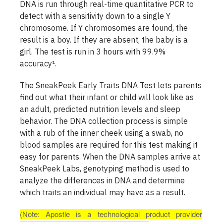
DNA is run through real-time quantitative PCR to
detect with a sensitivity down to a single Y
chromosome. If Y chromosomes are found, the
result is a boy. If they are absent, the baby is a
girl. The test is run in 3 hours with 99.9%
accuracy¹.
The SneakPeek Early Traits DNA Test lets parents
find out what their infant or child will look like as
an adult, predicted nutrition levels and sleep
behavior. The DNA collection process is simple
with a rub of the inner cheek using a swab, no
blood samples are required for this test making it
easy for parents. When the DNA samples arrive at
SneakPeek Labs, genotyping method is used to
analyze the differences in DNA and determine
which traits an individual may have as a result.
(Note: Apostle is a technological product provider