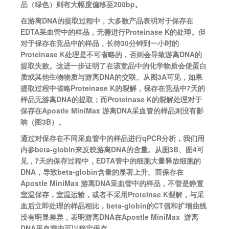
品（绿色）则有大幅度偏移至200bp。
在游离DNA的提取过程中，大多数产品表明对于保存在
EDTA采血管中的样品，无需进行Proteinase K的处理。但
对于保存在竞品中的样品，长待30分钟到一小时的
Proteinase K处理是不可省略的，否则会导致游离DNA的
提取失败。这进一步证明了在该竞品中的化学物质会使蛋白
质或其他生物物质与游离DNA的交联。从图3A可见，如果
提取过程中省略Proteinase K的裂解，保存在竞品中7天的
样品无游离DNA的提取；而Proteinase K的裂解处理对于
保存在Apostle MiniMax 游离DNA采血管的样品则没有影
响（图3B）。
通过对保存在不同采血管中的样品进行qPCR分析，我们用
内参beta-globin来反映游离DNA的含量。从图3B、图4可
见，7天的保存过程中，EDTA管中的细胞大量释放细胞的
DNA，导致beta-globin含量的显著上升。而保存在
Apostle MiniMax 游离DNA采血管中的样品，不管是静置
室温保存，室温运输，或者不采用Proteinse K裂解，与采
血后立即处理的样品相比，beta-globin的CT值和扩增曲线
没有明显差异，表明游离DNA在Apostle MiniMax 游离
DNA采血管中可以稳定保存。